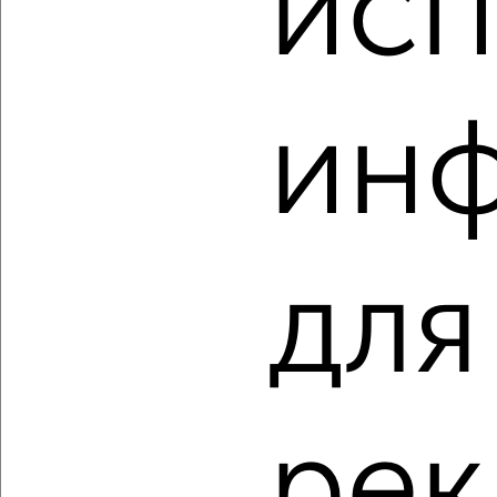
исп
1-к квартира, вторичка, 37м², 6/17 этаж
₽
₽
16 860 665
462 000
за м²
мкр. пос. Кудепста, посёлок Кудепста
Агентство, 07.08.2026
ин
‹
›
для
2
/2
2-к квартира, вторичка, 59м², 6/17 этаж
₽
₽
24 391 175
415 600
за м²
мкр. пос. Кудепста, посёлок Кудепста
Агентство, 07.08.2026
рек