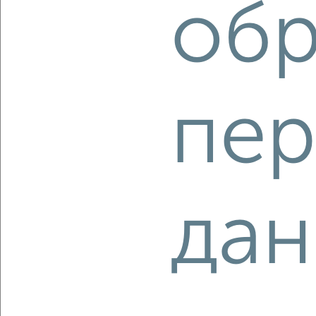
обр
Студия квартира, вторичка, 26м², 4/17 этаж
₽
₽
14 272 445
540 700
за м²
мкр. пос. Кудепста, посёлок Кудепста
Агентство, 07.08.2026
пер
‹
›
2
/10
дан
2-к квартира, вторичка, 59м², 5/17 этаж
₽
₽
24 332 075
414 600
за м²
мкр. пос. Кудепста, посёлок Кудепста
Агентство, 07.08.2026