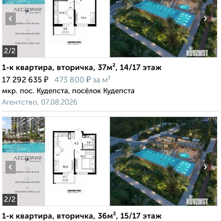
‹
›
2
/2
1-к квартира, вторичка, 37м², 14/17 этаж
₽
₽
17 292 635
473 800
за м²
мкр. пос. Кудепста, посёлок Кудепста
Агентство, 07.08.2026
‹
›
2
/2
1-к квартира, вторичка, 36м², 15/17 этаж