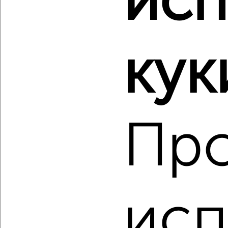
исп
‹
›
кук
2
/2
1-к квартира, вторичка, 22м², 8/17 этаж
₽
₽
12 875 345
577 400
за м²
мкр. пос. Кудепста, посёлок Кудепста
Агентство, 07.08.2026
Пр
‹
›
исп
2
/2
1-к квартира, вторичка, 36м², 7/17 этаж