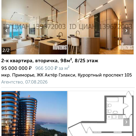
‹
›
2
/2
2-к квартира, вторичка, 98м², 8/25 этаж
₽
₽
95 000 000
966 500
за м²
мкр. Приморье, ЖК Актёр Гэлакси, Курортный проспект 105
Агентство, 07.08.2026
‹
›