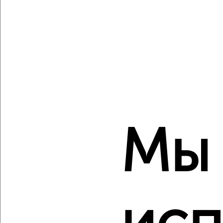
Создайте виртуальный тур по вашему
пространству с VRPazl
‹
›
2
/2
Мы
1-к квартира, вторичка, 35м², 9/17 этаж
₽
₽
16 680 995
482 200
за м²
мкр. пос. Кудепста, посёлок Кудепста
Агентство, 07.08.2026