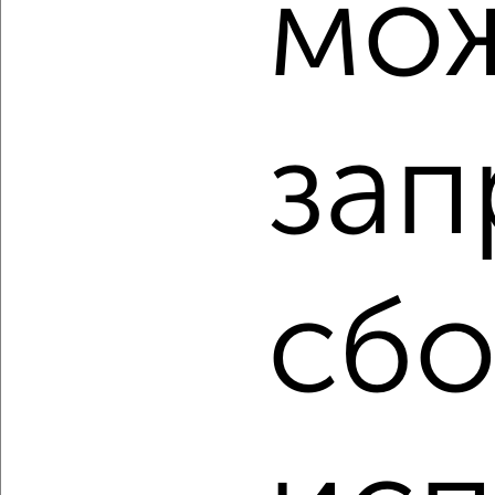
мо
‹
›
зап
2
/10
1-к квартира, вторичка, 26м², 5/17 этаж
₽
₽
14 296 295
543 600
за м²
мкр. пос. Кудепста, посёлок Кудепста
Агентство, 07.08.2026
сбо
‹
›
2
/2