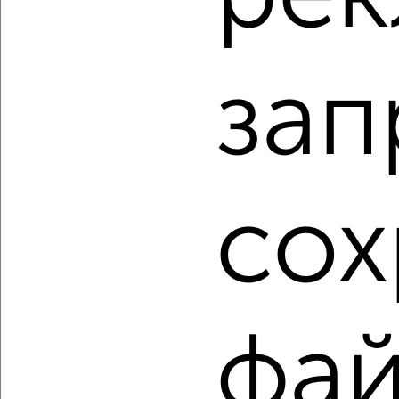
‹
›
зап
2
/2
2-к квартира, вторичка, 47м², 6/17 этаж
₽
₽
20 959 845
443 200
за м²
мкр. пос. Кудепста, посёлок Кудепста
сох
Агентство, 07.08.2026
1 / 36
2
Как купить квартиру, в монолитном доме в Сочи на
фа
сайте Сочи-недвижимость?
Используя удобную форму поиска с множеством
фильтров и сортировкой по параметрам, вы можете