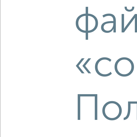
фа
‹
›
2
/2
1-к квартира, вторичка, 26м², 11/17 этаж
«co
₽
₽
14 455 295
549 700
за м²
мкр. пос. Кудепста, посёлок Кудепста
Агентство, 07.08.2026
Пол
‹
›
2
/2