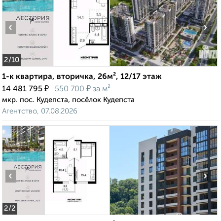
‹
›
2
/10
1-к квартира, вторичка, 26м², 12/17 этаж
₽
₽
14 481 795
550 700
за м²
мкр. пос. Кудепста, посёлок Кудепста
Агентство, 07.08.2026
‹
›
2
/2