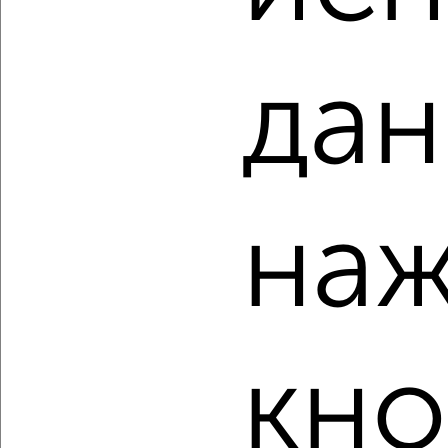
₽
₽
17 129 285
474 500
за м²
мкр. пос. Кудепста, посёлок Кудепста
Агентство, 07.08.2026
дан
‹
›
наж
2
/2
2-к квартира, вторичка, 44м², 7/17 этаж
₽
₽
21 609 080
490 100
за м²
мкр. пос. Кудепста, посёлок Кудепста
кно
Агентство, 07.08.2026