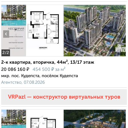
‹
›
2
/2
2-к квартира, вторичка, 44м², 13/17 этаж
₽
₽
20 086 160
454 500
за м²
мкр. пос. Кудепста, посёлок Кудепста
Агентство, 07.08.2026
VRPazl — конструктор виртуальных туров