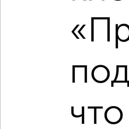
‹
›
«Пр
2
/2
1-к квартира, вторичка, 31м², 7/17 этаж
₽
₽
16 040 910
512 500
за м²
мкр. пос. Кудепста, посёлок Кудепста
под
Агентство, 07.08.2026
что
‹
›
2
/2