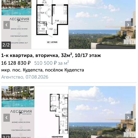
‹
›
2
/2
1-к квартира, вторичка, 32м², 10/17 этаж
₽
₽
16 128 830
510 500
за м²
мкр. пос. Кудепста, посёлок Кудепста
Агентство, 07.08.2026
‹
›
2
/2