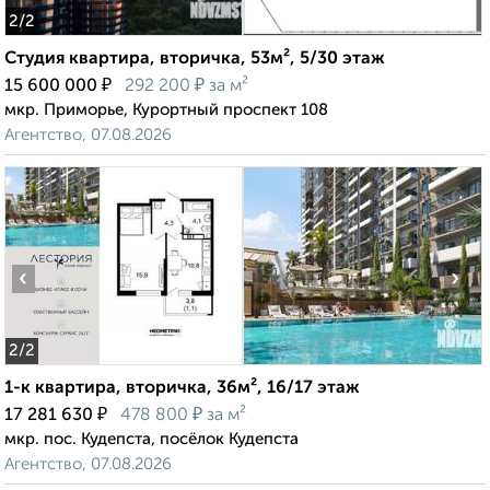
2
/2
Студия квартира, вторичка, 53м², 5/30 этаж
₽
₽
15 600 000
292 200
за м²
мкр. Приморье, Курортный проспект 108
Агентство, 07.08.2026
‹
›
2
/2
1-к квартира, вторичка, 36м², 16/17 этаж
₽
₽
17 281 630
478 800
за м²
мкр. пос. Кудепста, посёлок Кудепста
Агентство, 07.08.2026