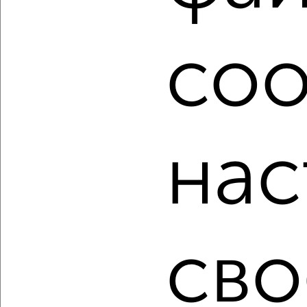
подобрать для покупки квартиру, в монолитном доме в
Сочи.
Найденные предложения: 2128 объявлений, можно
coo
посмотреть в виде списка или на карте, с описанием,
расположением, ценой и другими подробностями.
Подберите подходящую недвижимость из предложений
от собственников, риэлторов, застройщиков и агенств
недвижимости, связаться с ними можно по телефону или
написать сообщение в любом удобном для вас
нас
мессенджере, это безопасно и бесплатно.
Для покупки квартиры доступна ипотека от крупнейших
банков России: СберБанк, ВТБ, Альфа-Банк,
Россельхозбанк, Совкомбанк, Т-Банк, Росбанк, Почта
Банк на сумму от 400 000 до 120 000 000 рублей сроком
до 30 лет.
сво
Сайт работает во многих городах России.
Сколько стоит купить квартиру в Сочи?