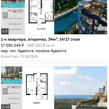
‹
›
2
/2
1-к квартира, вторичка, 34м², 14/17 этаж
₽
₽
17 091 545
498 300
за м²
мкр. пос. Кудепста, посёлок Кудепста
Агентство, 07.08.2026
‹
›
2
/10