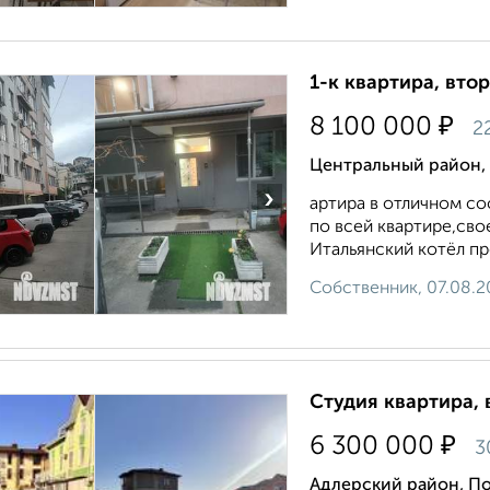
1-к квартира, втор
₽
8 100 000
2
Центральный район, 
›
артира в отличном со
по всей квартире,сво
Итальянский котёл пр
Собственник, 07.08.2
Студия квартира, 
₽
6 300 000
3
Адлерский район, По