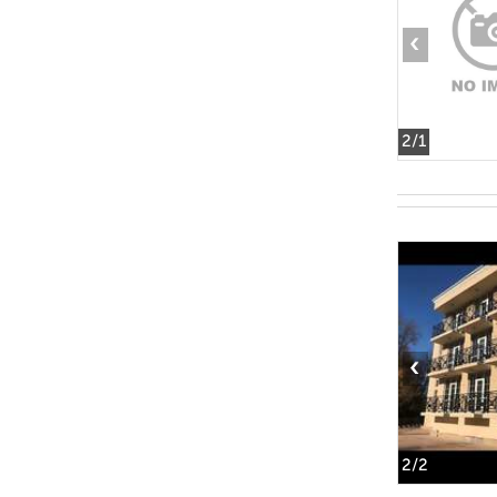
‹
2
/1
‹
2
/2