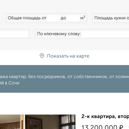
×
Общая площадь от
до
м²
Площадь кухни 
По ключевому слову:
Показать на карте
жа квартир, без посредников, от собственников, от хозяина
ий в Сочи
2-к квартира, втор
₽
13 200 000