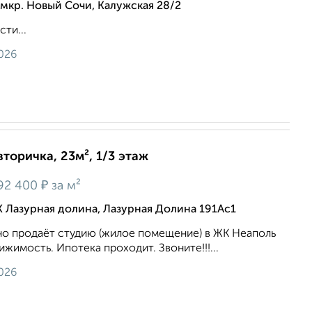
мкр. Новый Сочи, Калужская 28/2
ти...
026
вторичка, 23м², 1/3 этаж
₽
92 400
за м²
 Лазурная долина, Лазурная Долина 191Ас1
чно продаёт студию (жилое помещение) в ЖК Неаполь
жимость. Ипотека проходит. Звоните!!!...
026