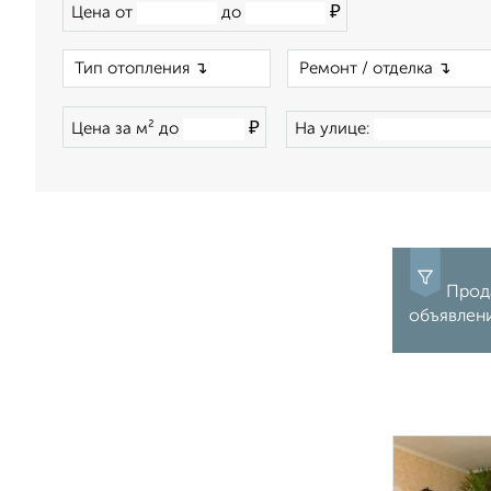
₽
Цена от
до
×
₽
Цена за м² до
На улице:
Прода
объявлен