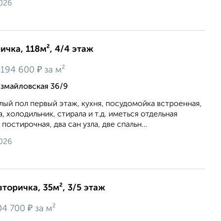
026
ичка, 118м², 4/4 этаж
₽
194 600
за м²
змайловская 36/9
плый пол первый этаж, кухня, посудомойка встроенная,
 холодильник, стирала и т.д. иметься отдельная
постирочная, два сан узла, две спальн...
026
вторичка, 35м², 3/5 этаж
₽
04 700
за м²