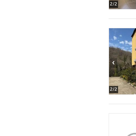
2
/2
‹
2
/2