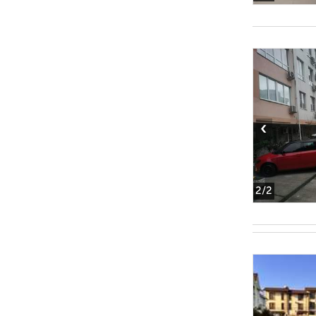
‹
2
/2