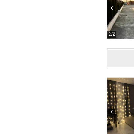
‹
2
/2
‹