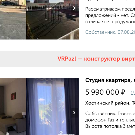
›
Рассматриваем предл
предложений - нет. 
отличается продуман
Собственник, 07.08.2
VRPazl — конструктор вир
Студия квартира, 
₽
5 990 000
1
Хостинский район, Т
›
Собственник. Главные
домофон Газ и теплые
Высота потолка 3 метр