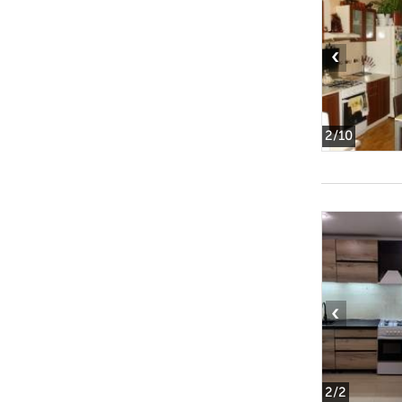
‹
2
/10
‹
2
/2