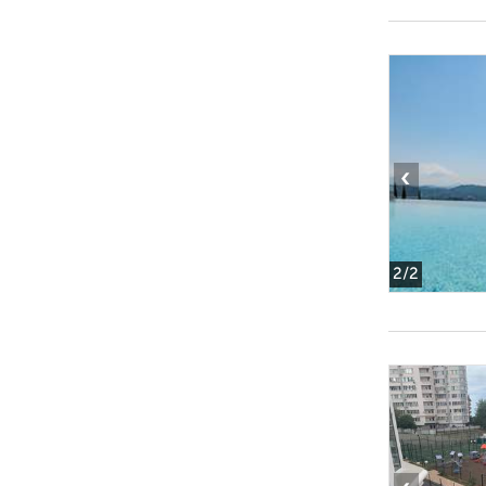
‹
2
/2