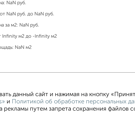
на:
NaN
руб.
 от
NaN
руб. до
NaN
руб.
а за м2:
NaN
руб.
т
Infinity
м2 до
-Infinity
м2
ощадь:
NaN
м2
тные
4‑комнатные
Квартиры студии
От застройщи
В новостройке
В строящемся доме
В новом доме
ть данный сайт и нажимая на кнопку «Принять
s»
и
Политикой об обработке персональных д
 рекламы путем запрета сохранения файлов coo
зовательское соглашение
Сочи, улица Советская 42
© 20
ти
Статьи
Блог
Риэлторы
Агентства
стить объявление
Скачать приложение
Соцсети (vk.com | t