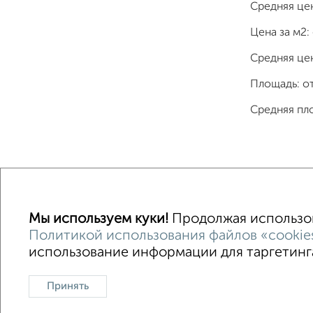
Средняя це
Цена за м2:
Средняя цен
Площадь: о
Средняя пл
Однокомнатные
Двухкомнатные
Трехкомна
Мы используем куки!
Продолжая использова
Политикой использования файлов «cookie
использование информации для таргетинга
Контакты
Политика конфиденциальности
Поль
О проекте
Реклама на портале
Новос
Принять
Консультации по недвижимости
Разме