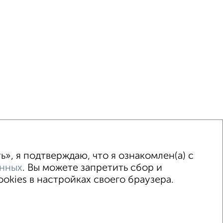
ка
Без посредников
Вторичное жилье
», я подтверждаю, что я ознакомлен(а) с
анных
. Вы можете запретить сбор и
kies в настройках своего браузера.
15–2026
Сайт-доска объявлений недвижимости
Застройщики
Ипотечный калькулятор
.me | dzen.ru)