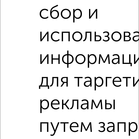
сбор и
Студия квартира, вторичка, 26м², 1/12 этаж
₽
₽
10 765 040
412 500
за м²
мкр. пос. Кудепста, ЖК Флора, Искры 66/9к7
использов
Агентство, 06.08.2026
VRPazl — конструктор виртуальных туров
информац
для таргет
‹
›
рекламы
2
/2
путем запр
Студия квартира, вторичка, 28м², 1/3 этаж
₽
₽
9 999 000
237 000
за м²
жилой Адлер район, ЖК Касабланка, Ленина 298В/3