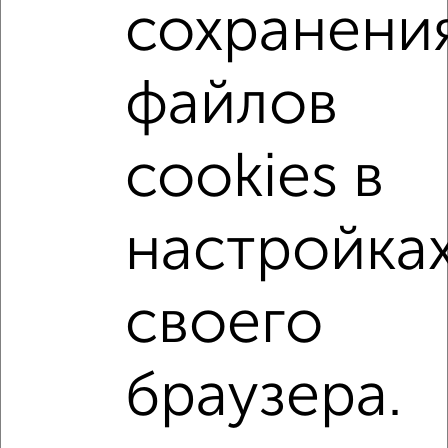
сохранени
Агентство, 06.08.2026
Студии квартиры
файлов
Поиск по схожим параметрам:
микрорайон пос. Кудепста
на улице Искры
cookies в
не первый этаж
не последний этаж
с балконом
с центральным отоплением
Вторичное жилье
настройка
в панельном доме
с раздельным санузлом
площадью до 20 м²
С террасой
В зеленой зоне
своего
Однокомнатные
Двухкомнатные
Трехкомнатные
4‑комнатные
браузера.
Квартиры студии
От застройщика
Без посредников
Вторичное жилье
В новостройке
В строящемся доме
В новом доме