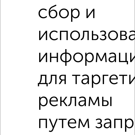
сбор и
Студия квартира, вторичка, 21м², 2/17 этаж
₽
₽
11 049 620
526 200
за м²
мкр. Кудепста, микрорайон Кудепста
использов
Агентство, 06.08.2026
VRPazl — конструктор виртуальных туров
информац
для таргет
‹
›
рекламы
2
/2
путем запр
Студия квартира, вторичка, 21м², 6/17 этаж
₽
₽
11 077 284
530 100
за м²
мкр. Кудепста, микрорайон Кудепста