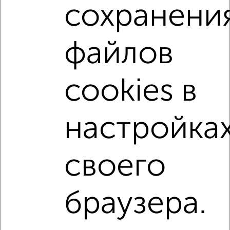
сохранени
Агентство, 06.08.2026
Студии квартиры
файлов
Поиск по схожим параметрам:
микрорайон Кудепста
на улице микрорайон Кудепста
cookies в
не первый этаж
не последний этаж
с балконом
с центральным отоплением
Вторичное жилье
настройка
в панельном доме
с раздельным санузлом
площадью до 30 м²
С террасой
В зеленой зоне
своего
Однокомнатные
Двухкомнатные
Трехкомнатные
4‑комнатные
браузера.
Квартиры студии
От застройщика
Без посредников
Вторичное жилье
В новостройке
В строящемся доме
В новом доме