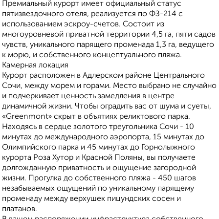
Премиальный курорт имеет официальный статус
пятизвездочного отеля, реализуется по ФЗ-214 с
использованием эскроу-счетов. Состоит из
многоуровневой приватной территории 4,5 га, пяти садов
чувств, уникального парящего променада 1,3 га, ведущего
к морю, и собственного концептуального пляжа.
Камерная локация
Курорт расположен в Адлерском районе Центрального
Сочи, между морем и горами. Место выбрано не случайно
и подчеркивает ценность замедления в центре
динамичной жизни. Чтобы оградить вас от шума и суеты,
«Greenmont» скрыт в объятиях реликтового парка.
Находясь в сердце золотого треугольника Сочи - 10
минутах до международного аэропорта, 15 минутах до
Олимпийского парка и 45 минутах до Горнолыжного
курорта Роза Хутор и Красной Поляны, вы получаете
долгожданную приватность и ощущение загородной
жизни. Прогулка до собственного пляжа - 450 шагов
незабываемых ощущений по уникальному парящему
променаду между верхушек пицундских сосен и
платанов.