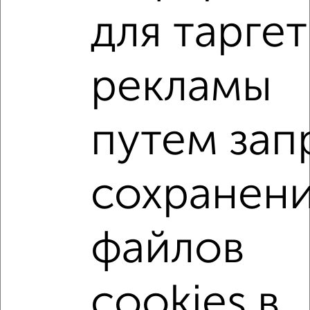
для тарге
‹
›
рекламы
2
/2
путем зап
1-к квартира, вторичка, 30м², 5/10 этаж
₽
₽
30 311 740
1 003 700
за м²
жилой Адлер район, мкр. Курортный Городок, Ленина 280А
сохранен
Агентство, 07.08.2026
1-к квартиры
файлов
Поиск по схожим параметрам:
жилой Адлер район
микрорайон Курортный Городок
cookies в
на улице Ленина
не первый этаж