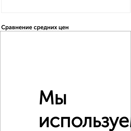
Сравнение средних цен
1‑комнатные квартиры с похожей площадью ±10%
₽
32 590 000
₽
32 517 440
₽
17 660 000
Мы
Средняя цена район
Это предложение
Средняя цена по городу
использу
Похожие предложения рядом