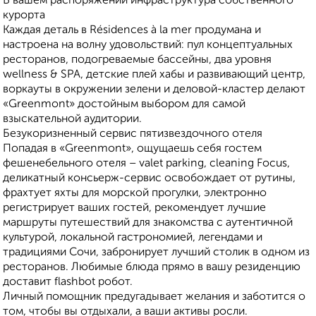
В вашем распоряжении инфраструктура собственного
курорта
Каждая деталь в Résidences à la mer продумана и
настроена на волну удовольствий: пул концептуальных
ресторанов, подогреваемые бассейны, два уровня
wellness & SPA, детские плей хабы и развивающий центр,
воркауты в окружении зелени и деловой-кластер делают
«Greenmont» достойным выбором для самой
взыскательной аудитории.
Безукоризненный сервис пятизвездочного отеля
Попадая в «Greenmont», ощущаешь себя гостем
фешенебельного отеля – valet parking, cleaning Focus,
деликатный консьерж-сервис освобождает от рутины,
фрахтует яхты для морской прогулки, электронно
регистрирует ваших гостей, рекомендует лучшие
маршруты путешествий для знакомства с аутентичной
культурой, локальной гастрономией, легендами и
традициями Сочи, забронирует лучший столик в одном из
ресторанов. Любимые блюда прямо в вашу резиденцию
доставит flashbot робот.
Личный помощник предугадывает желания и заботится о
том, чтобы вы отдыхали, а ваши активы росли.