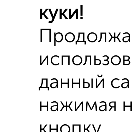
1‑комнатные квартиры недалеко от Ленина 280А
куки!
Продолжа
использов
данный са
нажимая 
кнопку
Рядом, с меньшей ценой