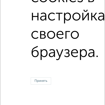
не последний этаж
с балконом
настройка
с центральным отоплением
Вторичное жилье
в панельном доме
с раздельным санузлом
своего
площадью до 40 м²
браузера.
Однокомнатные
Двухкомнатные
Трехкомнатные
4‑комнатные
Квартиры студии
От застройщика
Без посредников
Вторичное жилье
В новостройке
В строящемся доме
В новом доме
Контакты
Политика конфиденциальности
Пользовательское соглашение
Сочи, улица Советская 42
Принять
© 2015–2026
Сайт-доска объявлений недвижимости
О проекте
Реклама на портале
Новости
Статьи
Блог
Риэлторы
Агентства
Застройщики
Ипотечный калькулятор
Консультации по недвижимости
Разместить объявление
Скачать приложение
Соцсети (vk.com | t.me | dzen.ru)