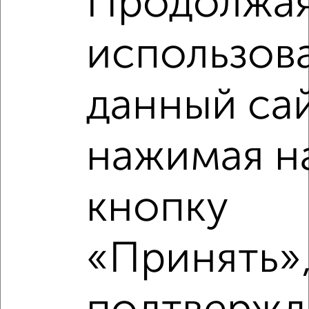
Продолжа
использов
данный сай
Рядом, с меньшей ценой
нажимая н
Недалеко от Искры 66/10 с ценой ниже
кнопку
‹
›
«Принять»,
2
/2