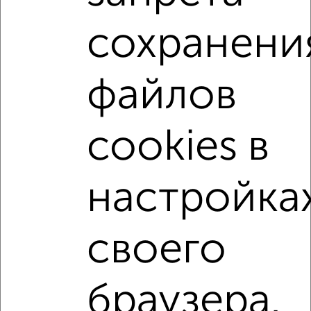
Агентство, 10.08.2026
сохранени
1-к квартиры
Поиск по схожим параметрам:
файлов
микрорайон пос. Кудепста
на улице Искры
не первый этаж
не последний этаж
с балконом
cookies в
c большой кухней
с центральным отоплением
Вторичное жилье
в панельном доме
настройка
с раздельным санузлом
площадью до 40 м²
С террасой
В зеленой зоне
своего
Однокомнатные
Двухкомнатные
Трехкомнатные
4‑комнатные
браузера.
Квартиры студии
От застройщика
Без посредников
Вторичное жилье