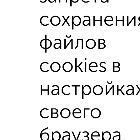
Агентство, 06.08.2026
сохранени
1-к квартиры
Поиск по схожим параметрам:
файлов
микрорайон Кудепста
на улице микрорайон Кудепста
не первый этаж
не последний этаж
с балконом
cookies в
c большой кухней
с центральным отоплением
Вторичное жилье
в панельном доме
настройка
с раздельным санузлом
площадью до 40 м²
С террасой
В зеленой зоне
своего
Однокомнатные
Двухкомнатные
Трехкомнатные
4‑комнатные
браузера.
Квартиры студии
От застройщика
Без посредников
Вторичное жилье