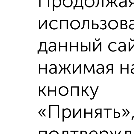
Продолжа
использов
данный сай
Рядом, с меньшей ценой
нажимая н
Недалеко от микрорайон Кудепста с ценой ниже
кнопку
‹
›
«Принять»,
2
/2