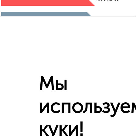
16 010 000
₽
17 005 865
₽
17 320 000
Средняя цена район
Это предложение
Средняя цена по городу
Мы
Похожие предложения рядом
1‑комнатные квартиры недалеко от посёлок Кудепста
используе
куки!