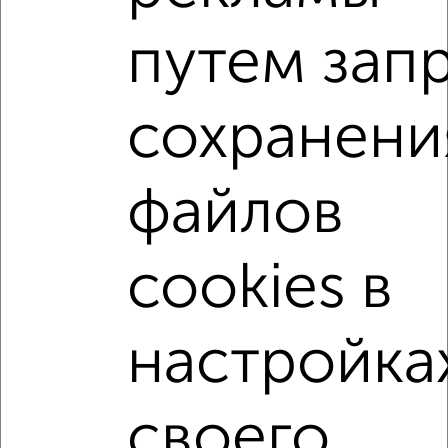
1-к квартира, вторичка, 34м², 2/17 этаж
путем зап
₽
₽
14 839 012
440 400
за м²
мкр. Кудепста, микрорайон Кудепста
Агентство, 07.08.2026
сохранени
1-к квартиры
Поиск по схожим параметрам:
файлов
микрорайон пос. Кудепста
на улице посёлок Кудепста
cookies в
не первый этаж
не последний этаж
с балконом
c большой кухней
с центральным отоплением
Вторичное жилье
в монолитном доме
настройка
с раздельным санузлом
площадью до 40 м²
С террасой
В зеленой зоне
своего