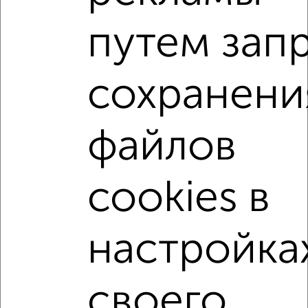
1-к квартира, вторичка, 38м², 5/17 этаж
путем зап
₽
₽
16 833 110
448 900
за м²
мкр. Кудепста, микрорайон Кудепста
Агентство, 10.08.2026
сохранени
1-к квартиры
Поиск по схожим параметрам:
файлов
микрорайон пос. Кудепста
на улице посёлок Кудепста
cookies в
не первый этаж
не последний этаж
с балконом
c большой кухней
с центральным отоплением
Вторичное жилье
в монолитном доме
настройка
с раздельным санузлом
площадью до 40 м²
С террасой
В зеленой зоне
своего