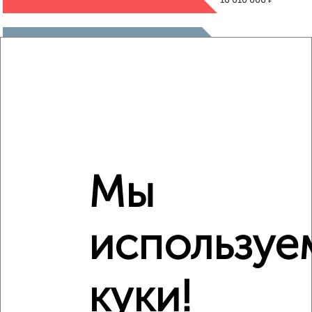
16 010 000
₽
17 145 065
₽
17 320 000
Средняя цена район
Это предложение
Средняя цена по городу
Мы
Похожие предложения рядом
1‑комнатные квартиры недалеко от посёлок Кудепста
используе
куки!