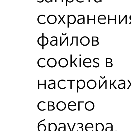
Агентство, 07.08.2026
сохранени
1-к квартиры
Поиск по схожим параметрам:
файлов
микрорайон Кудепста
на улице микрорайон Кудепста
не первый этаж
не последний этаж
с балконом
cookies в
c большой кухней
с центральным отоплением
Вторичное жилье
в панельном доме
настройка
с раздельным санузлом
площадью до 40 м²
С террасой
В зеленой зоне
своего
Однокомнатные
Двухкомнатные
Трехкомнатные
4‑комнатные
браузера.
Квартиры студии
От застройщика
Без посредников
Вторичное жилье