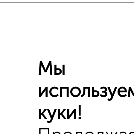
₽
17 720 000
Средняя цена район
Это предложение
Средняя цена по городу
Похожие предложения рядом
Мы
1‑комнатные квартиры недалеко от микрорайон Кудепста
используе
куки!