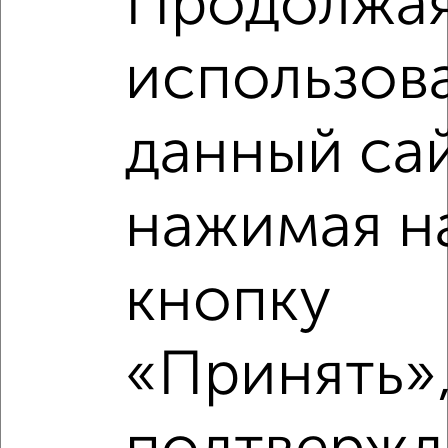
Продолжа
использов
данный сай
Рядом, с меньшей ценой
нажимая н
Недалеко от микрорайон Кудепста с ценой ниже
кнопку
‹
›
«Принять»,
2
/2